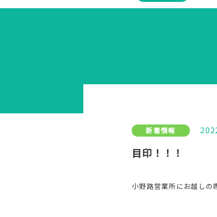
202
新着情報
目印！！！
小野路営業所にお越しの