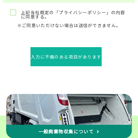
ている個人情報の取り扱い等について受諾し、承認したもの
とみなされます。
上記当社既定の「プライバシーポリシー」の内容
に同意する。
個人情報の収集の目的
※ご同意いただけない場合は送信ができません。
お客様から集めた個人情報は、以下の目的で利用します。
・当社がお客様に提供するサービスにおいて利用するため
・お客様に合ったサービスやなどの情報を的確にお知らせす
るため
・必要に応じてお客様に連絡を行なうため
入力に不備のある項目があります
個人情報の開示
下記の場合には、お客様の事前の同意なく当社はお客様の個
人情報を開示できるものとします。
警察や裁判所、その他の政府機関から召喚状、令状、命令等
によって要求された場合
人の生命、身体または財産の 保護のために必要がある場合で
あって、お客様の同意を得ることが困難であるとき。
個人情報の管理
お客様の個人情報は、当社が適切な管理を行なうとともに、
漏洩、滅失、毀損の防止のために最大限の注意を払っており
一般廃棄物収集について
ます。尚、当社ではお客様によりよいサービスを提供するた