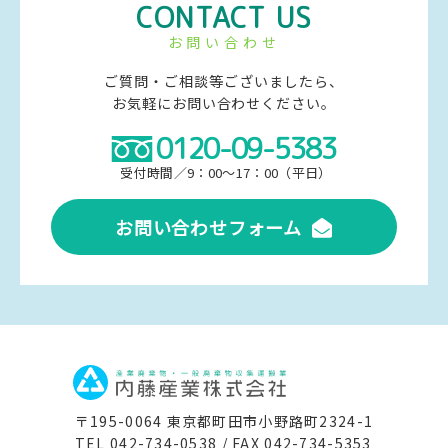
最新のプライバシー・ステートメントをサイトに掲載するこ
CONTACT US
とにより、常にプライバシー情報の収集や使用方法を知るこ
とができます。定期的にご確認くださいますようお願い申し
お問い合わせ
上げます。 また、当初情報が収集された時点で述べた内容と
異なった方法で個人情報を使用する場合も、本ウェブサイト
ご質問・ご相談等ございましたら、
に掲載または電子メールにてご連絡させていただきます。本
お気軽にお問い合わせください。
ウェブサイトが当初と異な った方法で個人情報の使用をして
よいかどうかについての選択権は、お客様が有しておりま
0120-09-5383
す。
受付時間／9：00～17：00（平日）
お問い合わせフォーム
〒195-0064 東京都町田市小野路町2324-1
TEL 042-734-0538 / FAX 042-734-5353