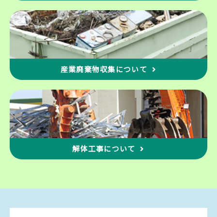
め、個人情報を適切に取り扱っていると認めら れる外部の委
託先に、個人情報の取り扱いの一部を委託しています。委託
先は、委託業務を行なうために必要な範 囲で個人情報を利用
します。 この場合、 当社は、委託先との間で個人情報の取
り扱いについて適切な契約を締結 し、適切な管理を要求いた
します。
産業廃棄物収集について
従業員の監督方法
個人情報保護の重要性について、適時または定期的に適切な
教育を行っております。 また、当社が個人情報を管理 する際
は、管理責任者を置き、適切な管理を行うとともに、外部へ
の流出防止に努めます。さらに、外部からの不 正アクセス、
改ざん等の危険に対しては、適切かつ合理的な範囲の安全対
策を実施し、お客様の個人情報保護に努めます。
個人情報に係るデータベース等のアクセスについては、アク
解体工事について
セス権を有するものを限定し、社内においても不正な利用が
なされないように厳重に管理します。
プライバシーポリシーの改訂
当社では、お客様に提供するサービス向上のため、上記各項
目の内容を適宜見直し、改善してまいります。本書を変更す
る場合は、この変更について本ウェブサイトに掲載します。