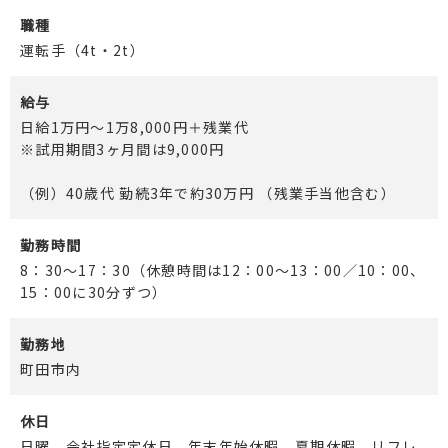
職種
運転手（4t・2t）
給与
日給1万円～1万8,000円＋残業代
※試用期間3ヶ月間は9,000円
（例）40歳代 勤続3年で約30万円 （残業手当他含む）
勤務時間
8：30～17：30（休憩時間は12：00～13：00／10：00、
15：00に30分ずつ）
勤務地
町田市内
休日
日曜、会社指定定休日、年末年始休暇、夏期休暇、リフレ