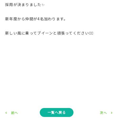
採用が決まりました✨
0120-09-5383
新年度から仲間が4名加わります。
受付時間／9：00～17：00（平日）
新しい風に乗ってブイーンと頑張ってください🏳‍🌈
お問い合わせ・見積り相談
一覧へ戻る
前へ
次へ